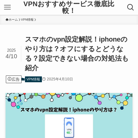
VPNおすすめサービス徹底比
較！
ホーム
VPN情報
スマホのvpn設定解説！iphoneの
やり方は？オフにするとどうな
2025
4/10
る？設定できない場合の対処法も
紹介
広告
2025年4月10日
VPN情報