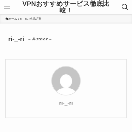
VPNおすすめサービス徹底比
較！
ホーム
ri-_-riの執筆記事
ri-_-ri
– Author –
ri-_-ri