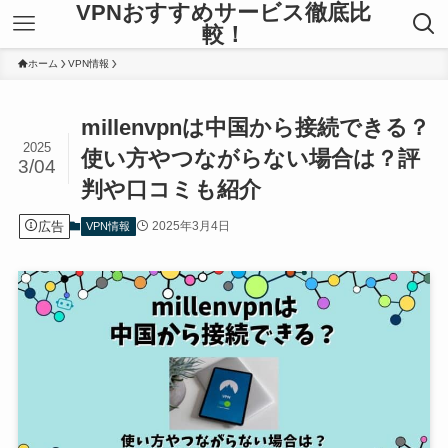
VPNおすすめサービス徹底比
較！
ホーム
VPN情報
millenvpnは中国から接続できる？
2025
使い方やつながらない場合は？評
3/04
判や口コミも紹介
広告
2025年3月4日
VPN情報